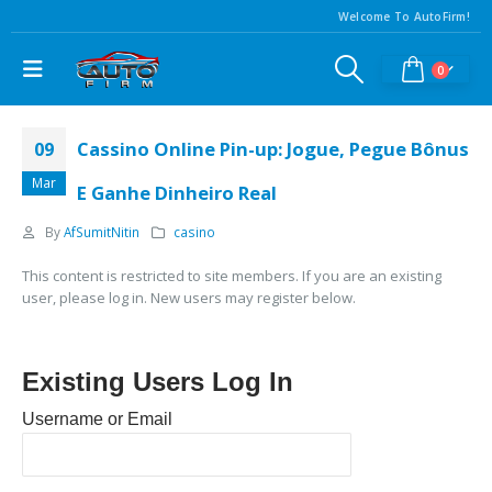
Welcome To AutoFirm!
0
Cassino Online Pin-up: Jogue, Pegue Bônus
09
Mar
E Ganhe Dinheiro Real
By
AfSumitNitin
casino
This content is restricted to site members. If you are an existing
user, please log in. New users may register below.
Existing Users Log In
Username or Email